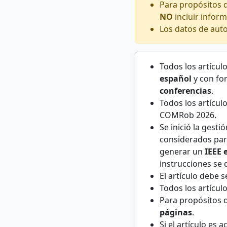
Para propósitos de
NO
incluir inform
Los datos de autor
Todos los artícu
español
y con fo
conferencias
.
Todos los artícul
COMRob 2026.
Se inició la gesti
considerados par
generar un
IEEE 
instrucciones se
El artículo debe s
Todos los artícu
Para propósitos d
páginas
.
Si el artículo es