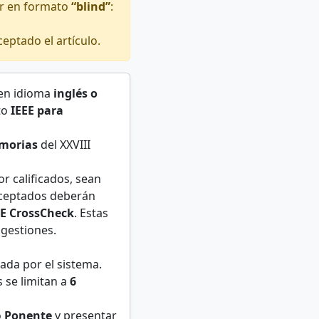
r en formato
“blind”
:
ceptado el artículo.
 en idioma
inglés o
to
IEEE para
morias
del XXVIII
r calificados, sean
 aceptados deberán
EE CrossCheck
. Estas
gestiones.
tada por el sistema.
 se limitan a
6
o
Ponente
y presentar