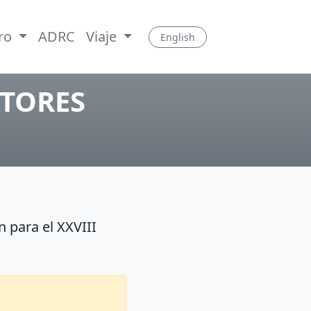
tro
ADRC
Viaje
English
TORES
n para el XXVIII