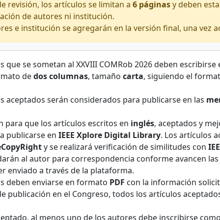
 revisión, los artículos se limitan a
6 páginas
y deben esta
ación de autores ni institución.
es e institución se agregarán en la versión final, una vez a
los que se sometan al XXVIII COMRob 2026 deben escribirse
rmato de
dos columnas
, tamaño
carta
, siguiendo el forma
os aceptados serán considerados para publicarse en las
me
ón para que los artículos escritos en
inglés
, aceptados y mejo
a publicarse en
IEEE Xplore Digital Library
. Los artículos
eCopyRight
y se realizará verificación de similitudes con
IE
 darán al autor para correspondencia conforme avancen las 
er enviado a través de la plataforma.
los deben enviarse en formato
PDF
con la información solici
e publicación en el Congreso, todos los artículos aceptados
 aceptado, al menos uno de los autores debe inscribirse com