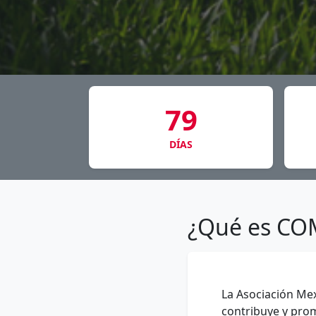
79
DÍAS
¿Qué es CO
La Asociación Me
contribuye y prom